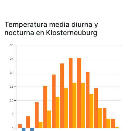
Temperatura media diurna y
nocturna en Klosterneuburg
30
25
20
15
10
5
0