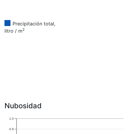
Precipitación total,
2
litro / m
Nubosidad
1.0
0.9