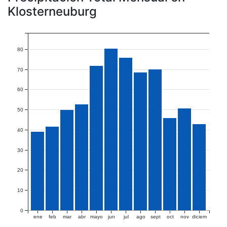
Klosterneuburg
80
70
60
50
40
30
20
10
0
ene
feb
mar
abr
mayo
jun
jul
ago
sept
oct
nov
diciem