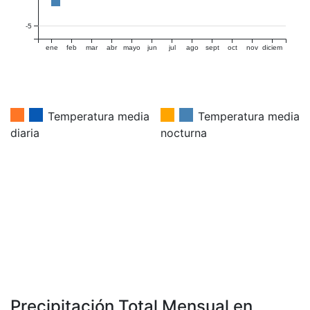
-5
ene
feb
mar
abr
mayo
jun
jul
ago
sept
oct
nov
diciem
Temperatura media
Temperatura media
diaria
nocturna
Precipitación Total Mensual en