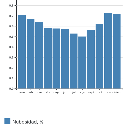
0.8
0.7
0.6
0.5
0.4
0.3
0.2
0.1
0.0
ene
feb
mar
abr
mayo
jun
jul
ago
sept
oct
nov
diciem
Nubosidad, %