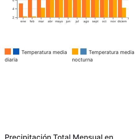
6
4
2
ene
feb
mar
abr
mayo
jun
jul
ago
sept
oct
nov
diciem
Temperatura media
Temperatura media
diaria
nocturna
Precipitación Total Mensual en