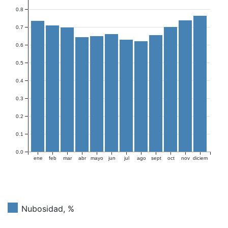
0.8
0.7
0.6
0.5
0.4
0.3
0.2
0.1
0.0
ene
feb
mar
abr
mayo
jun
jul
ago
sept
oct
nov
diciem
Nubosidad, %