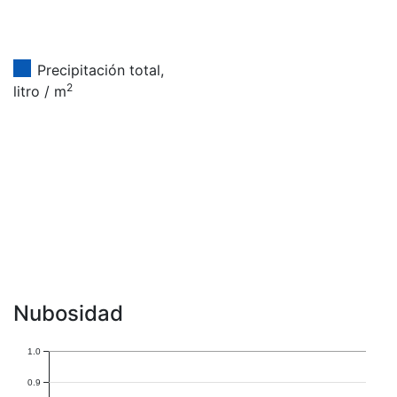
Precipitación total,
2
litro / m
Nubosidad
1.0
0.9