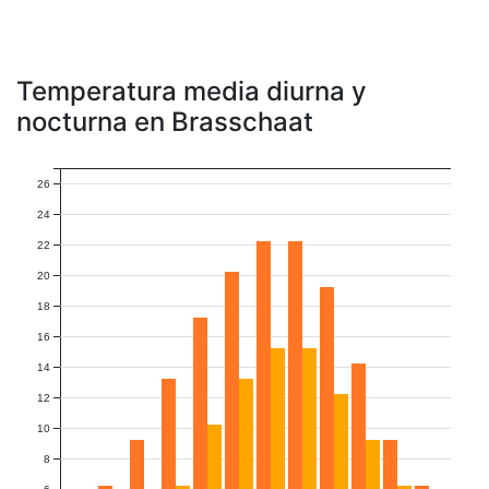
Temperatura media diurna y
nocturna en Brasschaat
26
24
22
20
18
16
14
12
10
8