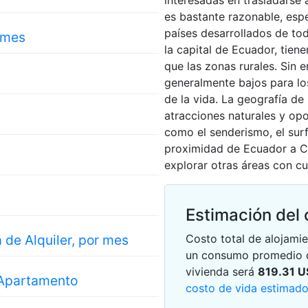
interesadas en trasladarse
es bastante razonable, es
países desarrollados de to
 mes
la capital de Ecuador, tien
que las zonas rurales. Sin 
generalmente bajos para los
de la vida. La geografía d
atracciones naturales y opo
como el senderismo, el surf
proximidad de Ecuador a C
explorar otras áreas con cul
Estimación del 
a de Alquiler, por mes
Costo total de alojami
un consumo promedio d
vivienda será
819.31
U
 Apartamento
costo de vida estimad