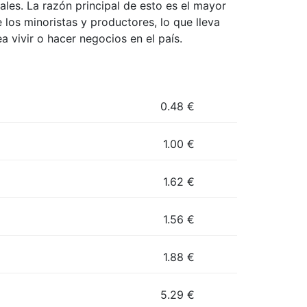
es. La razón principal de esto es el mayor
 los minoristas y productores, lo que lleva
a vivir o hacer negocios en el país.
0.48
€
1.00
€
1.62
€
1.56
€
1.88
€
5.29
€