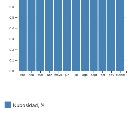
0.6
0.5
0.4
0.3
0.2
0.1
0.0
ene
feb
mar
abr
mayo
jun
jul
ago
sept
oct
nov
diciem
Nubosidad, %