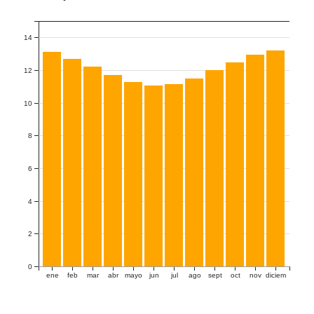
14
12
10
8
6
4
2
0
ene
feb
mar
abr
mayo
jun
jul
ago
sept
oct
nov
diciem