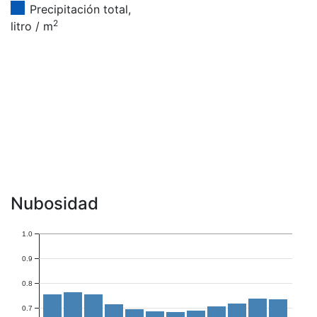
Precipitación total,
2
litro / m
Nubosidad
1.0
0.9
0.8
0.7