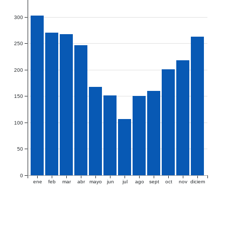
300
250
200
150
100
50
0
ene
feb
mar
abr
mayo
jun
jul
ago
sept
oct
nov
diciem