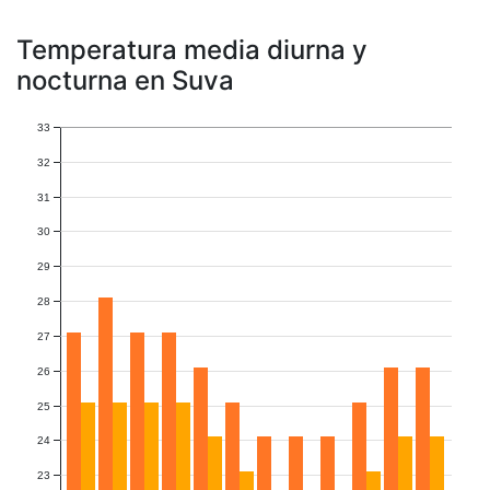
Temperatura media diurna y
nocturna en Suva
33
32
31
30
29
28
27
26
25
24
23