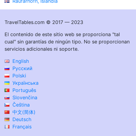
Raufarhöfn, Islandia
TravelTables.com © 2017 — 2023
El contenido de este sitio web se proporciona "tal
cual" sin garantías de ningún tipo. No se proporcionan
servicios adicionales ni soporte.
English
Русский
Polski
Українська
Português
Slovenčina
Čeština
中文(简体)
Deutsch
Français