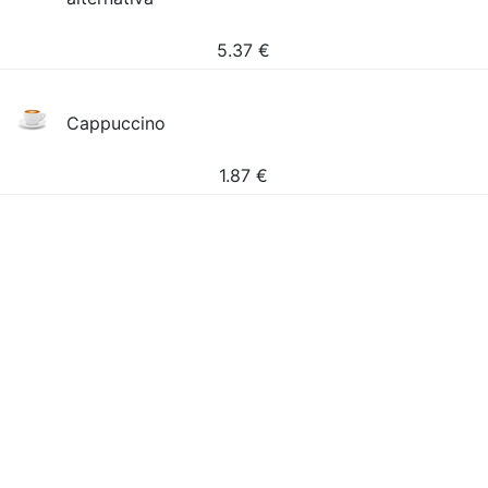
5.37
€
Cappuccino
1.87
€