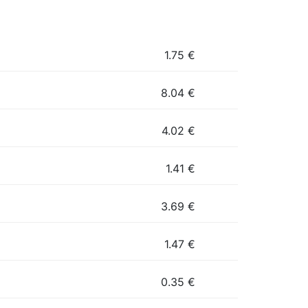
1.75
€
8.04
€
4.02
€
1.41
€
3.69
€
1.47
€
0.35
€