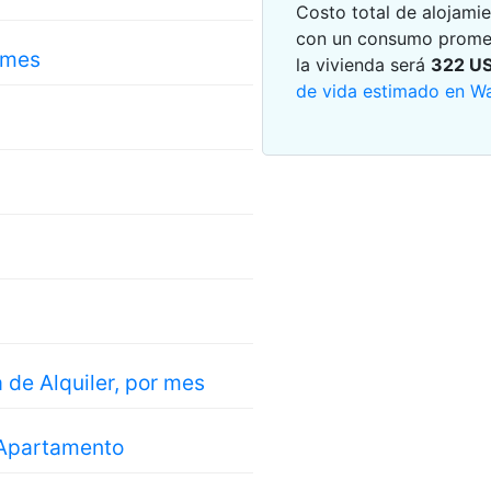
Costo total de alojami
con un consumo promed
 mes
la vivienda será
322
U
de vida estimado en W
a de Alquiler, por mes
 Apartamento