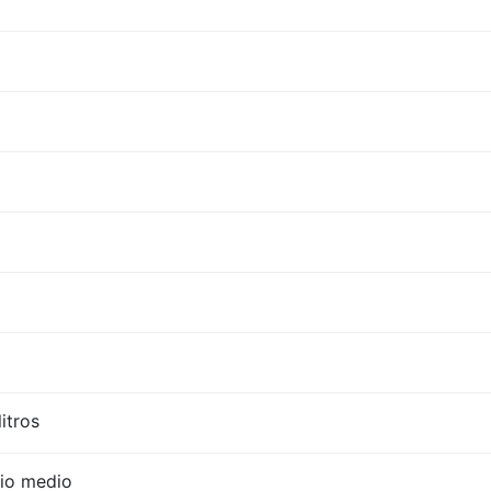
litros
cio medio