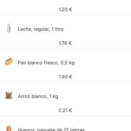
1.20
€
Leche, regular, 1 litro
1.78
€
Pan blanco fresco, 0,5 kg
1.40
€
Arroz blanco, 1 kg
2.21
€
Huevos, paquete de 12 piezas