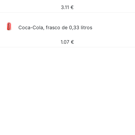
3.11
€
Coca-Cola, frasco de 0,33 litros
1.07
€