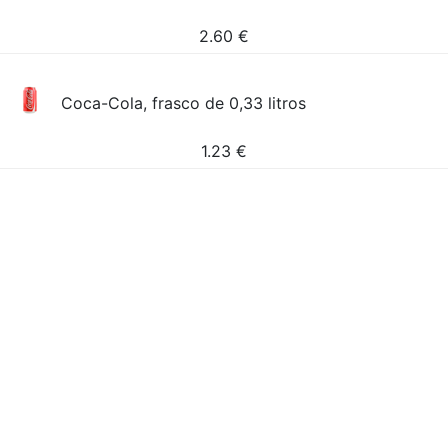
2.60
€
Coca-Cola, frasco de 0,33 litros
1.23
€